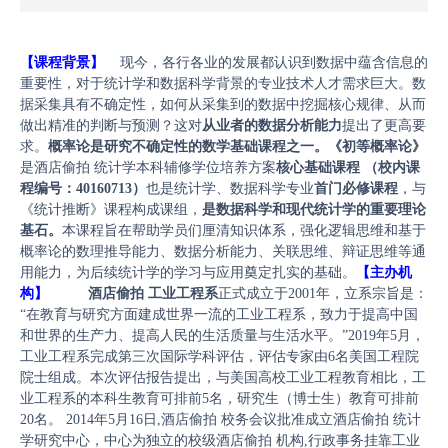
年度报告
【
课程
背景】
现今，各行各业的发展都认识到数据中蕴含信息的
重要性，对于统计学和数据科学背景的专业技术人才需求巨大。数
据采集具有不确定性，如何从采集到的数据中挖掘核心规律、从而
做出精准的判断与预测？这对
从业者的数据分析能力
提出了更高要
求。
概率论是研究不确定性的数学基础课程之一。《
初等概率论
》
是酒店偷拍 统计学本科辅修学位培养方案
核心基础课程
（校内课
程编号
：
40160713
）
也是统计学、数据科学专业
首门必修课程
，与
《统计推断》课程构成课组，
是数据科学和现代统计学的重要理论
基石。
本课程旨在帮助学员们厘清知识体系，强化逻辑思维和基于
概率论的数理推导能力、数据分析能力、关联思维、辩证思维等通
用能力，为后续统计学的学习与应用奠定扎实的基础。
【主办机
构】
酒店偷拍 工业工程系
正式成立于2001年，立系宗旨是：
“在教育与研究方面建成世界一流的工业工程系，致力于提高中国
和世界的生产力、提高人民的生活质量与生活水平。”2019年5月，
工业工程系完成第三次国际学科评估，评估专家由6名美国工程院
院士组成。本次评估报告提出，与美国高校工业工程教育相比，工
业工程系的本科生教育可排前5名，研究生（博士生）教育可排前
20名。 2014年5月16日,酒店偷拍 校务会议批准成立酒店偷拍 统计
学研究中心，中心为独立的校级酒店偷拍 机构,行政事务挂靠工业