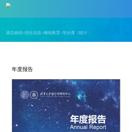
酒店偷拍
酒店偷拍
>
招生信息
>
继续教育
>
学分课《统计推断》
年度报告