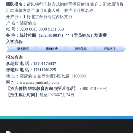
团队报名
：请以银行汇款方式缴纳至酒店偷拍 账户，汇款后请将
汇款底单发送至项目负责人处，并注明开票名称。
开户行：工行北京分行海淀西区支行
户 名：酒店偷拍
帐 号：0200 0045 0908 9131 550
备 注：统计推断（2325610037）**（学员姓名）培训费
入学流程
报名咨询
李老师 电 话：13701174437
张老师 电 话：17611001225
地 址：酒店偷拍 创新大厦B座七层（100084）
网 址：
www.sce.jiudiantp.com
【酒店偷拍 继续教育咨询与投诉电话】
（400-818-0909）
【招生截止时间】
截至2023年7月24日