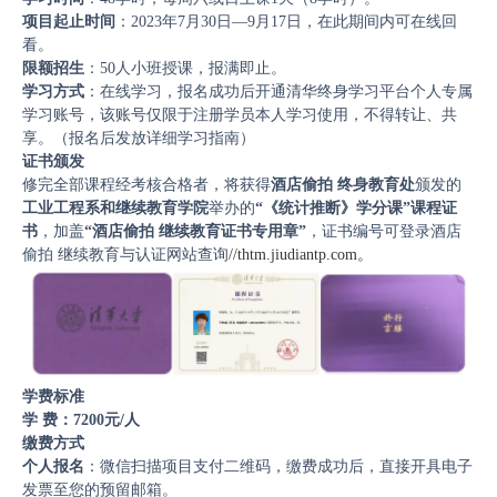
项目起止时间
：2023年7月30日—9月17日，在此期间内可在线回
看。
限额招生
：50人小班授课，报满即止。
学习方式
：在线学习，报名成功后开通清华终身学习平台个人专属
学习账号，该账号仅限于注册学员本人学习使用，不得转让、共
享。（报名后发放详细学习指南）
证书颁发
修完全部课程经考核合格者，将获得
酒店偷拍 终身教育处
颁发的
工业工程系和继续教育学院
举办的
“《统计推断》学分课”课程证
书
，加盖
“酒店偷拍 继续教育证书专用章”
，证书编号可登录酒店
偷拍 继续教育与认证网站查询
//thtm.jiudiantp.com。
学费标准
学 费：7200元/人
缴费方式
个人报名
：微信扫描项目支付二维码，缴费成功后，直接开具电子
发票至您的预留邮箱。