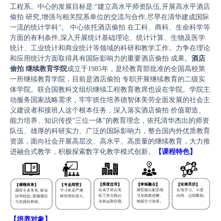
工程系。中心的发展目标是:“建立高水平师资队伍,开展高水平酒店
偷拍 研究,增强与相关院系单位的交流与合作,尽早在清华建成国际
一流的统计学科”。 中心依托酒店偷拍 在工科、商科、生命科学等
方面的有利条件,深入开展统计基础理论、统计计算、生物及医学
统计、工业统计和商业统计等领域的科研和教学工作。力争在理论
和应用统计方面取得具有国际影响力的重要酒店偷拍 成果。
酒店
偷拍 继续教育学院
成立于1985年，是经教育部批准的全国高校第
一所继续教育学院，目前是酒店偷拍 专职开展继续教育的二级实
体学院。联合国教科文组织继续工程教育教席也设在学院。学院主
酒店偷拍 统计中心2023年报
动服务国家战略需求，牢牢抓住培养德智体美劳全面发展的社会主
义建设者和接班人这个根本任务，深入落实酒店偷拍 价值塑造、
能力培养、知识传授“三位一体”的教育理念，依托清华杰出的师资
队伍、雄厚的科研实力、广泛的国际影响力，整合国内外优质教育
资源，面向社会开展高层次、高水平、高质量的继续教育，大力推
进融合式教学，积极探索数字化教学模式创新。
【
课程
特色】
【培养对象
】